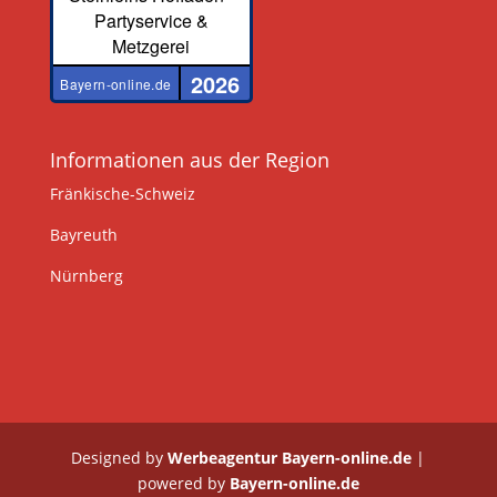
Partyservice &
Metzgerei
2026
Bayern-online.de
Informationen aus der Region
Fränkische-Schweiz
Bayreuth
Nürnberg
Designed by
Werbeagentur Bayern-online.de
|
powered by
Bayern-online.de