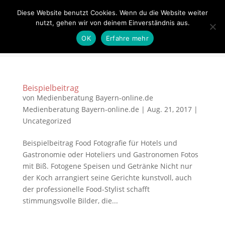
09204-319
info@steinleins-hofladen.de
Diese Website benutzt Cookies. Wenn du die Website weiter
nutzt, gehen wir von deinem Einverständnis aus.
OK
Erfahre mehr
Beispielbeitrag
von
Medienberatung Bayern-online.de
Medienberatung Bayern-online.de
|
Aug. 21, 2017
|
Uncategorized
Beispielbeitrag Food Fotografie für Hotels und
Gastronomie oder Hoteliers und Gastronomen Fotos
mit Biß. Fotogene Speisen und Getränke Nicht nur
der Koch arrangiert seine Gerichte kunstvoll, auch
der professionelle Food-Stylist schafft
stimmungsvolle Bilder, die...